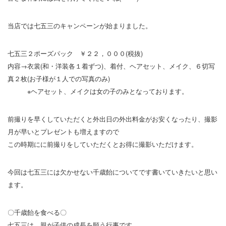
当店では七五三のキャンペーンが始まりました。
七五三２ポーズパック ￥２２，０００(税抜)
内容→衣裳(和・洋装各１着ずつ)、着付、ヘアセット、メイク、６切写
真２枚(お子様が１人での写真のみ)
※ヘアセット、メイクは女の子のみとなっております。
前撮りを早くしていただくと外出日の外出料金がお安くなったり、撮影
月が早いとプレゼントも増えますので
この時期にに前撮りをしていただくとお得に撮影いただけます。
今回は七五三には欠かせない千歳飴についてです書いていきたいと思い
ます。
〇千歳飴を食べる〇
七五三は、親が子供の成長を願う行事です。