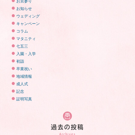
お宮参り
お知らせ
ウェディング
キャンペーン
コラム
マタニティ
七五三
入園・入学
初詣
卒業祝い
地域情報
成人式
記念
証明写真
過去の投稿
Archives