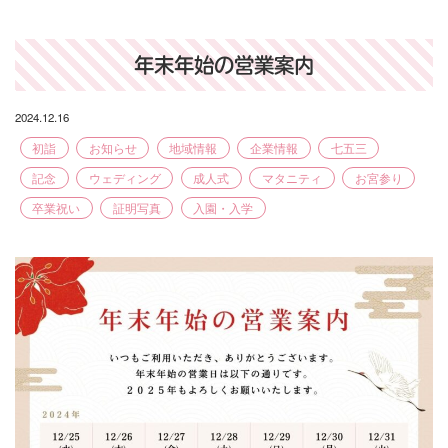
年末年始の営業案内
2024.12.16
初詣
お知らせ
地域情報
企業情報
七五三
記念
ウェディング
成人式
マタニティ
お宮参り
卒業祝い
証明写真
入園・入学