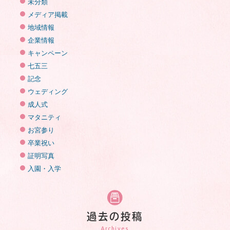
未分類
メディア掲載
地域情報
企業情報
キャンペーン
七五三
記念
ウェディング
成人式
マタニティ
お宮参り
卒業祝い
証明写真
入園・入学
過去の投稿
Archives